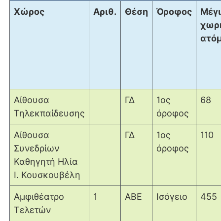
Χώρος
Αριθ.
Θέση
Όροφος
Μέγ
χωρ
ατό
Αίθουσα
ΓΔ
1ος
68
Τηλεκπαίδευσης
όροφος
Αίθουσα
ΓΔ
1ος
110
Συνεδρίων
όροφος
Καθηγητή Ηλία
Ι. Κουσκουβέλη
Αμφιθέατρο
1
ΑΒΕ
Ισόγειο
455
Τελετών