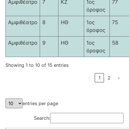
Αμφιθέατρο
7
ΚΖ
1ος
77
όροφος
Αμφιθέατρο
8
ΗΘ
1ος
75
όροφος
Αμφιθέατρο
9
ΗΘ
1ος
58
όροφος
Showing 1 to 10 of 15 entries
‹
1
2
›
entries per page
Search: