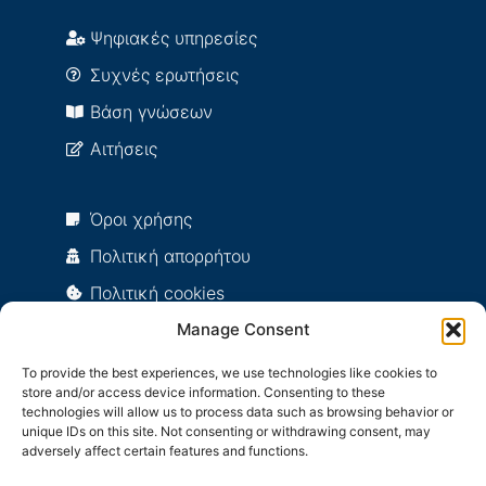
Ψηφιακές υπηρεσίες
Συχνές ερωτήσεις
Βάση γνώσεων
Αιτήσεις
Όροι χρήσης
Πολιτική απορρήτου
Πολιτική cookies
Πολιτική ποιότητας
Manage Consent
To provide the best experiences, we use technologies like cookies to
store and/or access device information. Consenting to these
user@it.uom.gr:~$ ./user_details
technologies will allow us to process data such as browsing behavior or
unique IDs on this site. Not consenting or withdrawing consent, may
Your IP Adress is: 216.73.217.12
adversely affect certain features and functions.
Your User Agent is: Mozilla/5.0 (Linux; Android 14; Pixel