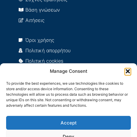
Βάση γνώσεων
Αιτήσεις
Όροι χρήσης
Πολιτική απορρήτου
Πολιτική cookies
Πολιτική ποιότητας
Manage Consent
To provide the best experiences, we use technologies like cookies to
store and/or access device information. Consenting to these
user@it.uom.gr:~$ ./user_details
technologies will allow us to process data such as browsing behavior or
unique IDs on this site. Not consenting or withdrawing consent, may
Your IP Adress is: 216.73.216.90
adversely affect certain features and functions.
Your User Agent is: Mozilla/5.0 (Linux; Android 14; Pixel
8) AppleWebKit/537.36 (KHTML, like Gecko)
Accept
Chrome/131.0.0.0 Mobile Safari/537.36; ClaudeBot/1.0;
+claudebot@anthropic.com)
Deny