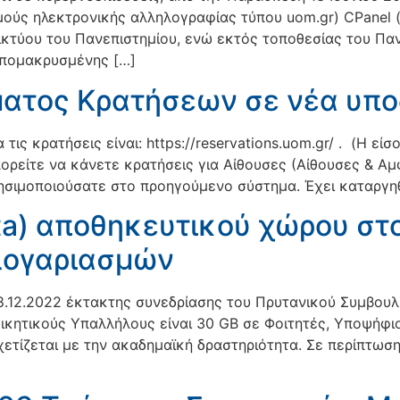
ούς ηλεκτρονικής αλληλογραφίας τύπου uom.gr) CPanel (
ικτύου του Πανεπιστημίου, ενώ εκτός τοποθεσίας του Παν
απομακρυσμένης […]
ατος Κρατήσεων σε νέα υπ
ις κρατήσεις είναι: https://reservations.uom.gr/ . (Η είσ
πορείτε να κάνετε κρατήσεις για Αίθουσες (Αίθουσες & Αμ
χρησιμοποιούσατε στο προηγούμενο σύστημα. Έχει καταργη
a) αποθηκευτικού χώρου στο
λογαριασμών
8.12.2022 έκτακτης συνεδρίασης του Πρυτανικού Συμβουλί
ικητικούς Υπαλλήλους είναι 30 GB σε Φοιτητές, Υποψήφι
ετίζεται με την ακαδημαϊκή δραστηριότητα. Σε περίπτωση