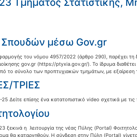
23 Τμήματος Στατιστικής, 
ν Σπουδών μέσω Gov.gr
εφαρμογής του νόμου 4957/2022 (άρθρο 290), παρέχει τ
ίκησης gov.gr (https://ptyxia.gov.gr/). Το ίδρυμα διαθέτ
από το σύνολο των προπτυχιακών τμημάτων, με εξαίρεση 
Σ/ΤΡΙΕΣ
25 Δείτε επίσης ένα κατατοπιστικό video σχετικά με τις
τητολογίου
 ξεκινά η λειτουργία της νέας Πύλης (Portal) Φοιτητολο
ομα θα καταργηθούν. Η σύνδεση στην Πύλη (Portal) γίνετα