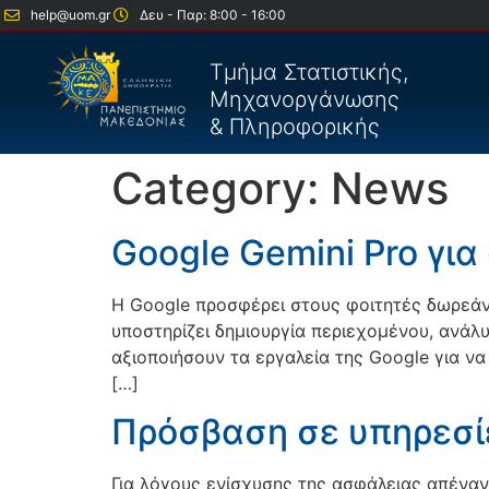
help@uom.gr
Δευ - Παρ: 8:00 - 16:00
Τμήμα Στατιστικής,
Μηχανοργάνωσης
& Πληροφορικής
Category:
News
Google Gemini Pro για
Η Google προσφέρει στους φοιτητές δωρεάν
υποστηρίζει δημιουργία περιεχομένου, ανάλ
αξιοποιήσουν τα εργαλεία της Google για ν
[…]
Πρόσβαση σε υπηρεσί
Για λόγους ενίσχυσης της ασφάλειας απέναν