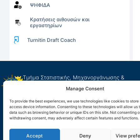
ΨΗΦΙΔΑ
Κρατήσεις αιθουσών και
εργαστηρίων
Turnitin Draft Coach
Τμήμα Στατιστικής, Μηχανοργάνωσης &
Πληροφορικής
Manage Consent
Πανεπιστήμιο Μακεδονίας
help@uom.gr
To provide the best experiences, we use technologies like cookies to store
Εγνατία 156, 546 36, Θεσσαλονίκη, Ελλάδα
access device information. Consenting to these technologies will allow us 
data such as browsing behavior or unique IDs on this site. Not consenting o
withdrawing consent, may adversely affect certain features and functions.
Accept
Deny
View pref