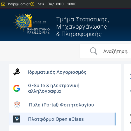
help@uom.gr
Δευ - Παρ: 8:00 - 16:00
Τμήμα Στατιστικής,
Μηχανοργάνωσης
& Πληροφορικής
Ιδρυματικός Λογαριασμός
G-Suite & ηλεκτρονική
αλληλογραφία
Πύλη (Portal) Φοιτητολογίου
Πλατφόρμα Open eClass