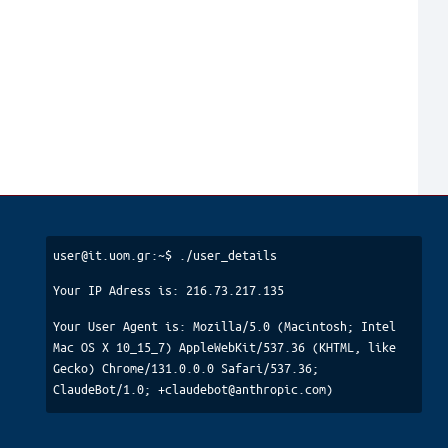
user@it.uom.gr:~$ ./user_details
Your IP Adress is: 216.73.217.135
Your User Agent is: Mozilla/5.0 (Macintosh; Intel
Mac OS X 10_15_7) AppleWebKit/537.36 (KHTML, like
Gecko) Chrome/131.0.0.0 Safari/537.36;
ClaudeBot/1.0; +claudebot@anthropic.com)